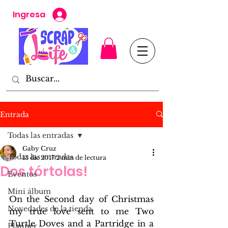
Ingresa
Entrada
Todas las entradas
Gaby Cruz
Todas las entradas
13 dic 2017
2 min de lectura
Dos tórtolas!
Eventos
Mini álbum
On the Second day of Christmas 
Novedades de la tienda
my true love sent to me Two 
Turtle Doves and a Partridge in a 
Planner