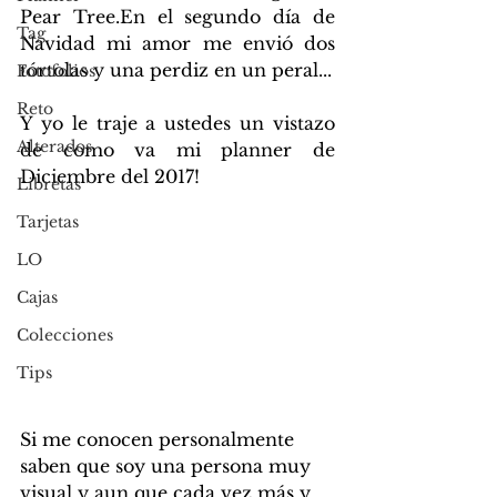
Pear Tree.En el segundo día de 
Tag
Navidad mi amor me envió dos 
tórtolas y una perdiz en un peral...
Fotofolios
Reto
Y yo le traje a ustedes un vistazo 
Alterados
de como va mi planner de 
Diciembre del 2017!
Libretas
Tarjetas
LO
Cajas
Colecciones
Tips
Si me conocen personalmente 
saben que soy una persona muy 
visual y aun que cada vez más y 