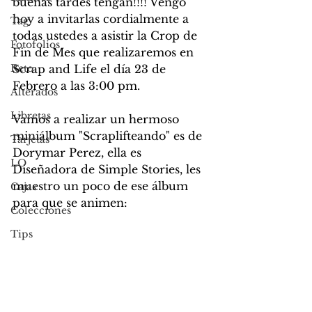
buenas tardes tengan!!!! Vengo 
hoy a invitarlas cordialmente a 
Tag
todas ustedes a asistir la Crop de 
Fotofolios
Fin de Mes que realizaremos en 
Reto
Scrap and Life el día 23 de 
Febrero a las 3:00 pm. 
Alterados
Libretas
Vamos a realizar un hermoso 
miniálbum "Scraplifteando" es de 
Tarjetas
Dorymar Perez, ella es 
LO
Diseñadora de Simple Stories, les 
muestro un poco de ese álbum 
Cajas
para que se animen:
Colecciones
Tips