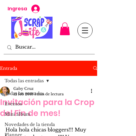
Ingresa
Entrada
Todas las entradas
Gaby Cruz
Todas las entradas
12 feb 2018
1 min de lectura
Invitación para la Crop
Eventos
del Fin de mes!
Mini álbum
Novedades de la tienda
Hola hola chicas bloggers!!! Muy 
Planner