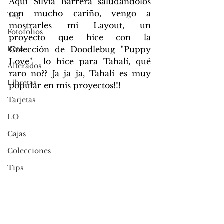
Aquí Silvia Barrera saludándolos 
con mucho cariño, vengo a 
Tag
mostrarles mi Layout, un 
Fotofolios
proyecto que hice con la 
Reto
Colección de Doodlebug "Puppy 
Love"  lo hice para Tahalí, qué 
Alterados
raro no?? Ja ja ja, Tahalí es muy 
Libretas
popular en mis proyectos!!!
Tarjetas
LO
Cajas
Colecciones
Tips