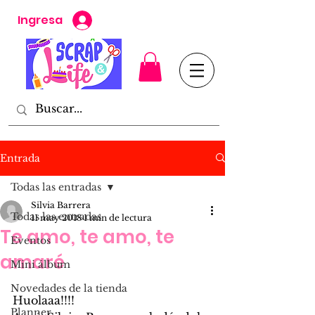
Ingresa
Entrada
Todas las entradas
Silvia Barrera
Todas las entradas
11 may 2018
1 min de lectura
Te amo, te amo, te
Eventos
amaré
Mini álbum
Novedades de la tienda
Huolaaa!!!!
Planner