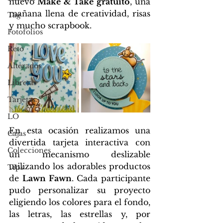
nuevo 
Make & Take gratuito
, una 
mañana llena de creatividad, risas 
Tag
y mucho scrapbook.
Fotofolios
Reto
Alterados
Libretas
Tarjetas
LO
En esta ocasión realizamos una 
Cajas
divertida tarjeta interactiva con 
Colecciones
un mecanismo deslizable 
utilizando los adorables productos 
Tips
de 
Lawn Fawn
. Cada participante 
pudo personalizar su proyecto 
eligiendo los colores para el fondo, 
las letras, las estrellas y, por 