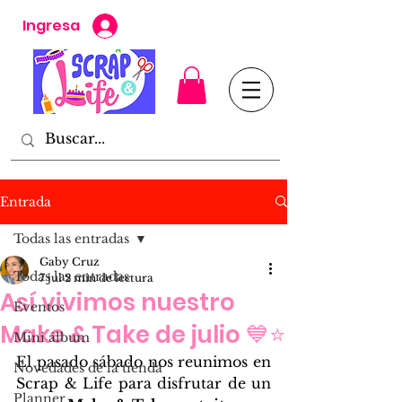
Ingresa
Entrada
Todas las entradas
Gaby Cruz
Todas las entradas
7 jul
2 min de lectura
Así vivimos nuestro
Eventos
Make & Take de julio 💙⭐
Mini álbum
El pasado sábado nos reunimos en 
Novedades de la tienda
Scrap & Life para disfrutar de un 
Planner