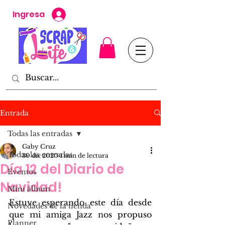
Ingresa
Entrada
Todas las entradas
Gaby Cruz
Todas las entradas
30 dic 2020
1 min de lectura
Día 12 del Diario de
Eventos
Navidad!
Mini álbum
Estuve esperando este día desde 
Novedades de la tienda
que mi amiga Jazz nos propuso 
Planner