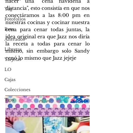
hacer una "cena navideña a 
distancia", esto consistía en que nos 
Tag
conectáramos a las 8:00 pm en 
Fotofolios
nuestras cocinas y cocinar nuestra 
Reto
cena para cenar todas juntas, la 
idea original era que Jazz nos diría 
Alterados
la receta a todas para cenar lo 
Libretas
mismo, sin embargo solo Sandy 
cenó lo mismo que Jazz jejeje
Tarjetas
LO
Cajas
Colecciones
Tips