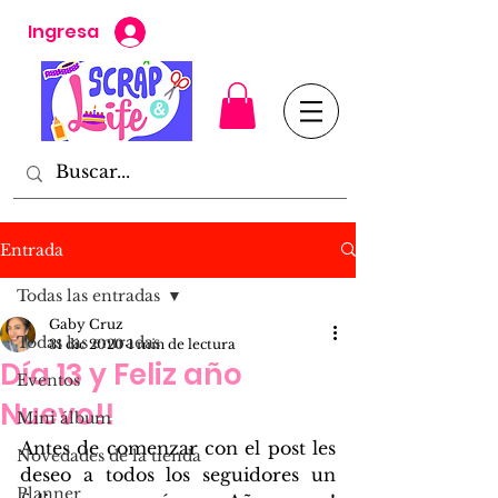
Ingresa
Entrada
Todas las entradas
Gaby Cruz
Todas las entradas
31 dic 2020
1 min de lectura
Día 13 y Feliz año
Eventos
Nuevo!!
Mini álbum
Antes de comenzar con el post les 
Novedades de la tienda
deseo a todos los seguidores un 
Planner