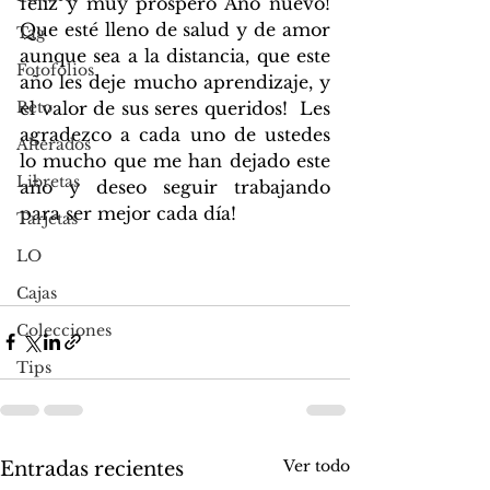
feliz y muy próspero Año nuevo! 
Que esté lleno de salud y de amor 
Tag
aunque sea a la distancia, que este 
Fotofolios
año les deje mucho aprendizaje, y 
Reto
el valor de sus seres queridos!  Les 
agradezco a cada uno de ustedes 
Alterados
lo mucho que me han dejado este 
Libretas
año y deseo seguir trabajando 
para ser mejor cada día!
Tarjetas
LO
Cajas
Colecciones
Tips
Ver todo
Entradas recientes