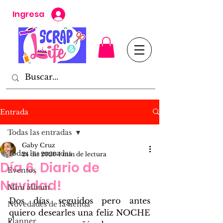
Ingresa
Entrada
Todas las entradas
Gaby Cruz
Todas las entradas
24 dic 2020
1 min de lectura
Día 6, Diario de
Eventos
Navidad!
Mini álbum
Dos días seguidos pero antes 
Novedades de la tienda
quiero desearles una feliz NOCHE 
Planner