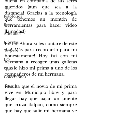
buena en compañía de sus seres 
queridos (aun que sea a la 
Tag
distancia! Gracias a la tecnología 
Fotofolios
que tenemos un montón de 
Reto
herramientas para hacer video 
llamadas!)
Alterados
Libretas
En fin! Ahora si les contaré de este 
día! Más para recordarlo para mi 
Tarjetas
honestamente! Hoy fui con mi 
LO
hermana a recoger unas galletas 
que le hizo mi prima a uno de los 
Cajas
compañeros de mi hermana.
Colecciones
Tips
Resulta que el novio de mi prima 
vive en Municipio libre y para 
llegar hay que bajar un puente 
que cruza tlalpan, como siempre 
que hay que salir mi hermana ve 