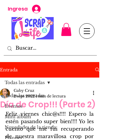
Ingresa
Entrada
Todas las entradas
Gaby Cruz
Todas las entradas
2 sept 2022
1 min de lectura
Día de Crop!!! (Parte 2)
Eventos
Feliz viernes chic@s!!!! Espero la 
Mini álbum
estén pasando super bien!!!! Yo les 
Novedades de la tienda
cuento que me fui recuperando 
de nuestra maravillosa crop por 
Planner