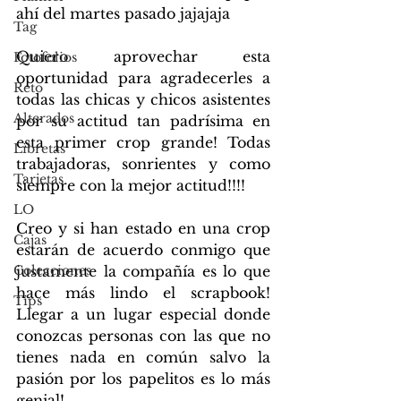
ahí del martes pasado jajajaja 
Tag
Quiero aprovechar esta 
Fotofolios
oportunidad para agradecerles a 
Reto
todas las chicas y chicos asistentes 
Alterados
por su actitud tan padrísima en 
esta primer crop grande! Todas 
Libretas
trabajadoras, sonrientes y como 
Tarjetas
siempre con la mejor actitud!!!!
LO
Creo y si han estado en una crop 
Cajas
estarán de acuerdo conmigo que 
Colecciones
justamente la compañía es lo que 
hace más lindo el scrapbook! 
Tips
Llegar a un lugar especial donde 
conozcas personas con las que no 
tienes nada en común salvo la 
pasión por los papelitos es lo más 
genial!