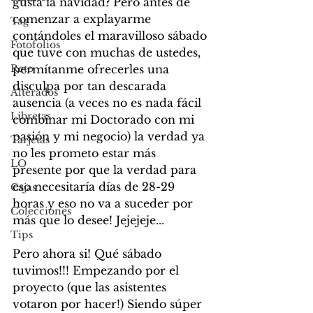
gusta la navidad? Pero antes de 
comenzar a explayarme 
Tag
contándoles el maravilloso sábado 
Fotofolios
que tuve con muchas de ustedes, 
Reto
permítanme ofrecerles una 
disculpa por tan descarada 
Alterados
ausencia (a veces no es nada fácil 
Libretas
combinar mi Doctorado con mi 
pasión y mi negocio) la verdad ya 
Tarjetas
no les prometo estar más 
LO
presente por que la verdad para 
eso necesitaría días de 28-29 
Cajas
horas y eso no va a suceder por 
Colecciones
más que lo desee! Jejejeje...
Tips
Pero ahora si! Qué sábado 
tuvimos!!! Empezando por el 
proyecto (que las asistentes 
votaron por hacer!) Siendo súper 