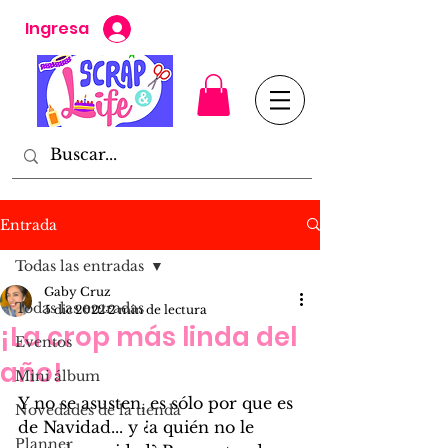
Ingresa
Entrada
Todas las entradas
Gaby Cruz
Todas las entradas
5 dic 2022
2 min de lectura
¡La crop más linda del
Eventos
año!
Mini álbum
Y no se asusten, es sólo por que es 
Novedades de la tienda
de Navidad... y ¿a quién no le 
Planner