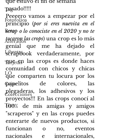
que estuvo el fin de semana 
pasado!!!!!
Tag
Peeeero vamos a empezar por el 
Fotofolios
principio (
por si eres nuevita en el 
Reto
scrap o lo conociste en el 2020 y no te 
tocaron las crops
) una crop es lo más 
Alterados
genial que me ha dejado el 
Libretas
scrapbook verdaderamente, por 
que en las crops es donde haces 
Tarjetas
comunidad con chicos y chicas 
LO
que comparten tu locura por los 
papelitos de colores, las 
Cajas
plegaderas, los adhesivos y los 
Colecciones
proyectos!!! En las crops conocí al 
Tips
100% de mis amigas y amigos 
"scraperos" y en las crops puedes 
enterarte de nuevos productos, si 
funcionan o no, eventos 
nacionales e internacionales, 