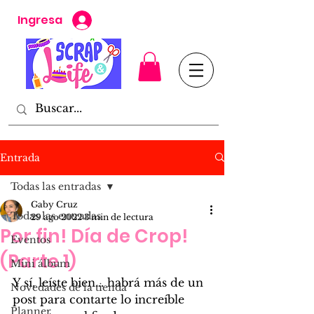
Ingresa
Entrada
Todas las entradas
Gaby Cruz
Todas las entradas
29 ago 2022
3 min de lectura
Por fin! Día de Crop!
Eventos
(Parte 1)
Mini álbum
Y sí, leíste bien... habrá más de un 
Novedades de la tienda
post para contarte lo increíble 
Planner