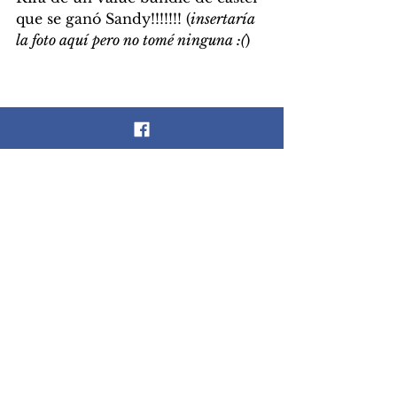
que se ganó Sandy!!!!!!! (
insertaría 
la foto aquí pero no tomé ninguna :(
)
Más ventas, más pláticas, más 
scrapbook hasta que poco a poco 
se fueron retirando cada uno de 
los asistentes que hicieron 
movidísimo mi sábado, lleno de 
pláticas, abrazos, scrapbook y 
compañía que ya extrañaba y que 