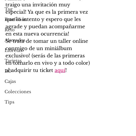
traigo una invitación muy 
Tag
especial! Ya que es la primera vez 
que lo intento y espero que les 
Fotofolios
agrade y puedan acompañarme 
Reto
en esta nueva ocurrencia! 
Alterados
Se trata de tomar un taller online 
conmigo de un miniálbum 
Libretas
exclusivo! (serás de las primeras 
Tarjetas
en tomarlo en vivo y a todo color) 
al adquirir tu ticket 
aquí
!
LO
Cajas
Colecciones
Tips