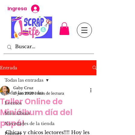
Ingresa
Entrada
Todas las entradas
Gaby Cruz
Todas las entradas
17 jun 2020
1 min de lectura
Taller Online de
Eventos
Miniálbum día del
Mini álbum
papá!
Novedades de la tienda
Chicas y chicos lectores!!!! Hoy les 
Planner