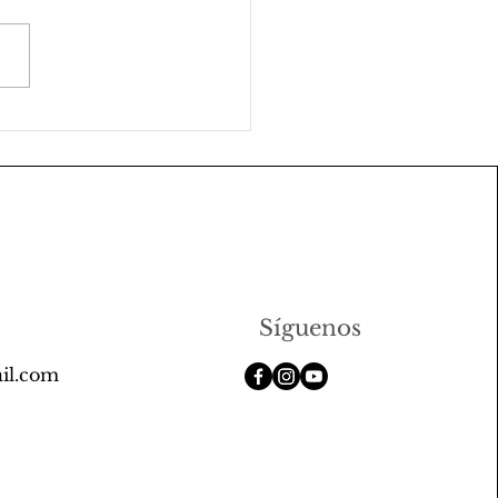
vivimos nuestro taller
le!”: 9 horas de
tividad, risas y
ho cartonaje 📸💖
Síguenos
il.com