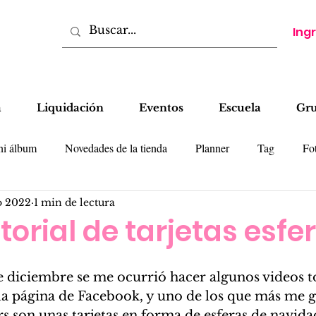
Ing
a
Liquidación
Eventos
Escuela
Gr
ni álbum
Novedades de la tienda
Planner
Tag
Fot
o 2022
1 min de lectura
tas
LO
Cajas
Colecciones
Tips
torial de tarjetas esfe
e diciembre se me ocurrió hacer algunos videos to
 la página de Facebook, y uno de los que más me 
ers son unas tarjetas en forma de esferas de navidad