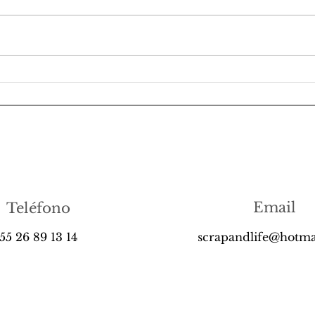
🌼 ¡Te invitamos al Make
Así 
& Take de agosto en
“Smi
Scrap & Life!
crea
muc
Email
Teléfono
55 26 89 13 14
scrapandlife@hotma