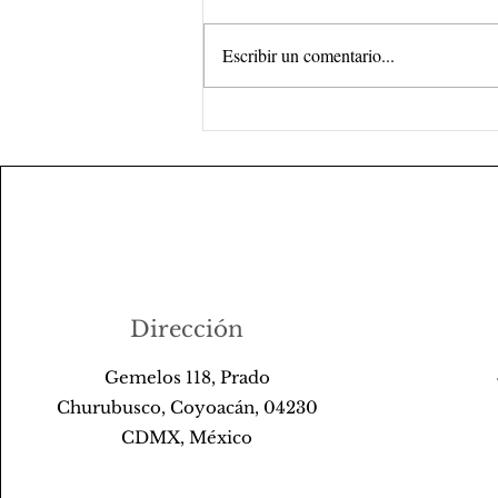
Escribir un comentario...
☀️ Crop de Agosto 2026:
¡Acompáñanos a crear
una caja circular con
fondo oculto!
Dirección
Gemelos 118, Prado
Churubusco, Coyoacán, 04230
CDMX, México