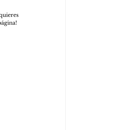
quieres 
página!