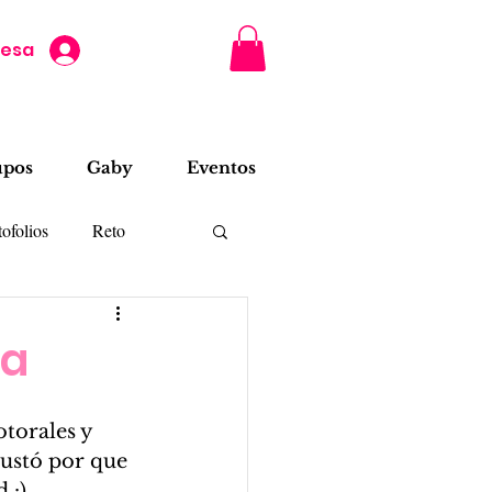
resa
upos
Gaby
Eventos
ofolios
Reto
ra
torales y 
gustó por que 
 :)