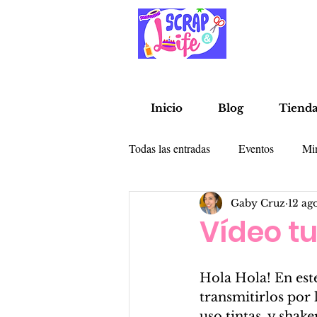
Inicio
Blog
Tiend
Todas las entradas
Eventos
Mi
Gaby Cruz
12 ag
Alterados
Libretas
Tarje
Vídeo tu
Hola Hola! En est
transmitirlos por
uso tintas, y shak