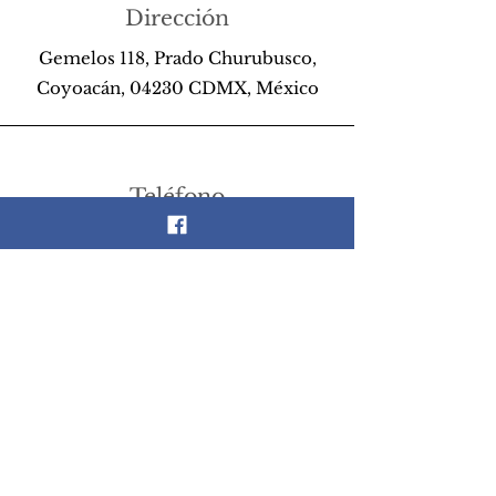
Dirección
Gemelos 118, Prado Churubusco,
Coyoacán, 04230 CDMX, México
Teléfono
55 26 89 13 14
Email
scrapandlife@hotmail.com