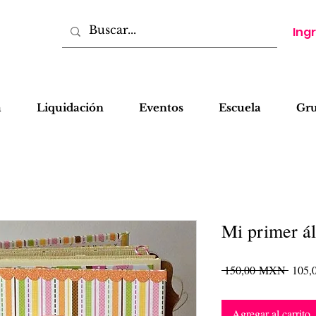
Ing
a
Liquidación
Eventos
Escuela
Gr
Mi primer á
Precio
 150,00 MXN 
105
Agregar al carrito