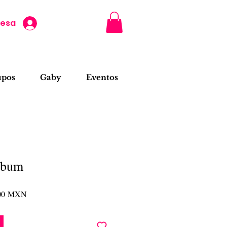
resa
upos
Gaby
Eventos
lbum
Precio
,00 MXN
de
oferta