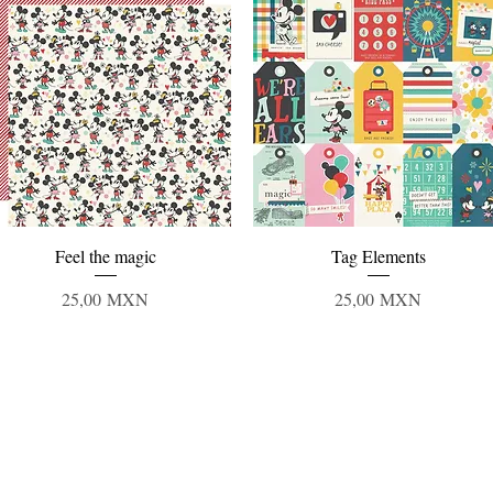
Vista rápida
Vista rápida
Feel the magic
Tag Elements
Precio
Precio
25,00 MXN
25,00 MXN