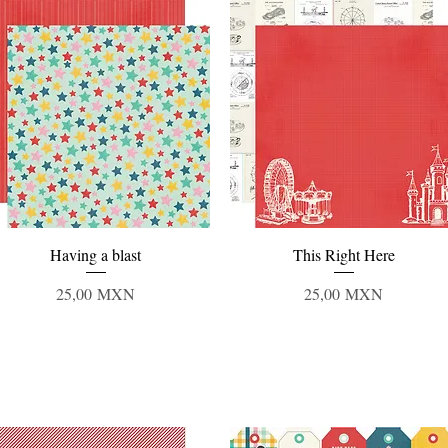
Vista rápida
Vista rápida
Having a blast
This Right Here
Precio
Precio
25,00 MXN
25,00 MXN