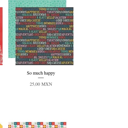
Vista rápida
So much happy
Precio
25,00 MXN