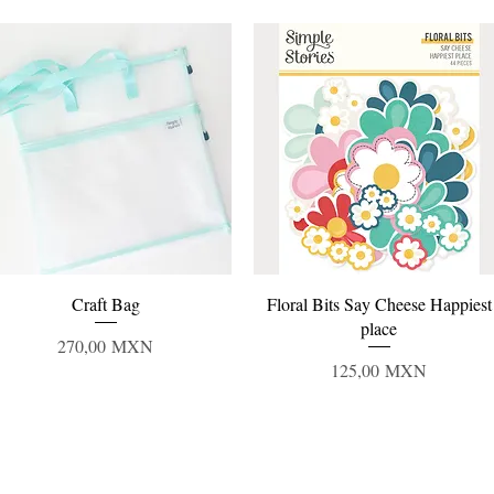
Vista rápida
Vista rápida
Craft Bag
Floral Bits Say Cheese Happiest
place
Precio
270,00 MXN
Precio
125,00 MXN