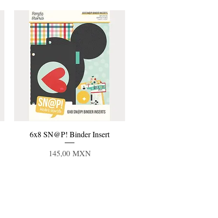
Vista rápida
6x8 SN@P! Binder Insert
Precio
145,00 MXN