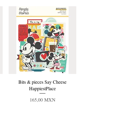
Vista rápida
Bits & pieces Say Cheese
HappiestPlace
Precio
165,00 MXN