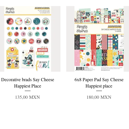
Vista rápida
Vista rápida
Decorative brads Say Cheese
6x8 Paper Pad Say Cheese
Happiest Place
Happiest place
Precio
Precio
135,00 MXN
180,00 MXN