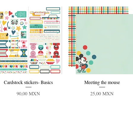
Vista rápida
Vista rápida
Cardstock stickers- Basics
Meeting the mouse
Precio
Precio
90,00 MXN
25,00 MXN