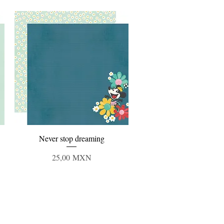
Vista rápida
Never stop dreaming
Precio
25,00 MXN