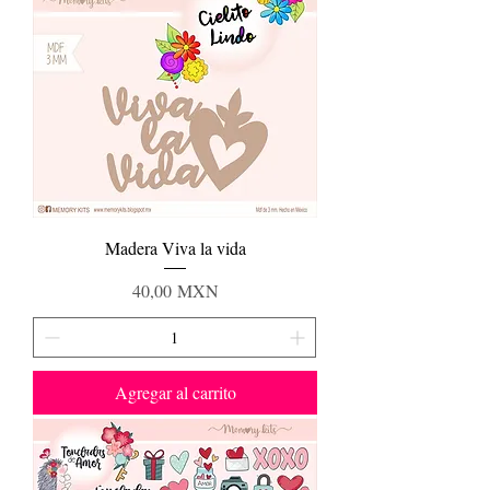
Madera Viva la vida
Precio
40,00 MXN
Agregar al carrito