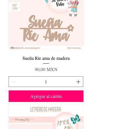
Sueña Ríe ama de madera
Precio
90,00 MXN
Agregar al carrito