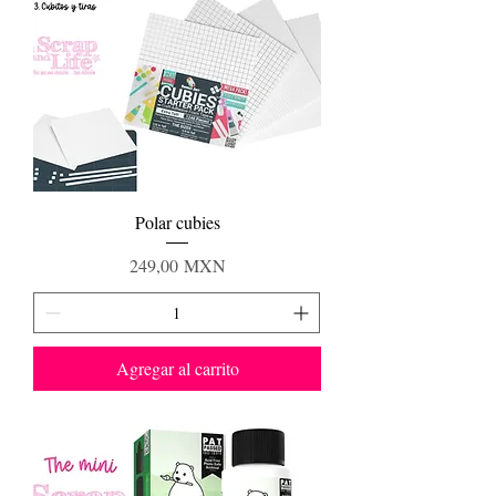
Polar cubies
Precio
249,00 MXN
Agregar al carrito