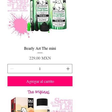
Bearly Art The mini
Precio
229,00 MXN
Agregar al carrito