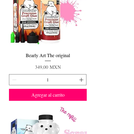
Bearly Art The original
Precio
349,00 MXN
Agregar al carrito