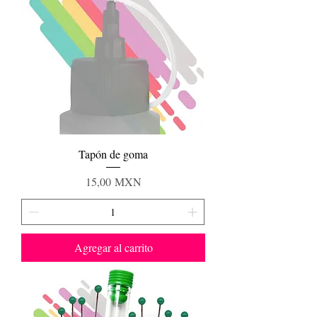
Tapón de goma
Precio
15,00 MXN
Agregar al carrito