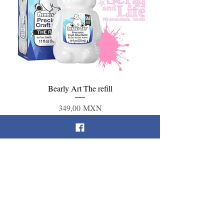
Bearly Art The refill
Precio
349,00 MXN
Agregar al carrito