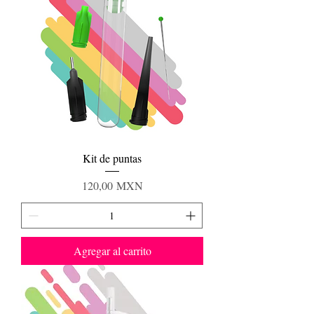
Kit de puntas
Precio
120,00 MXN
Agregar al carrito