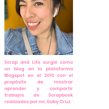
Scrap and Life surgió como
un blog en la plataforma
Blogspot en el 2010 con el
propósito de mostrar
aprender y compartir
trabajos de Scrapbook
realizados por mi, Gaby Cruz.