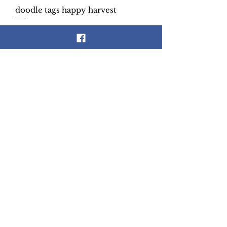
doodle tags happy harvest
Precio
Precio de oferta
25,00 MXN
17,50 MXN
Agregar al carrito