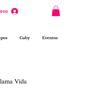
resa
upos
Gaby
Eventos
llama Vida