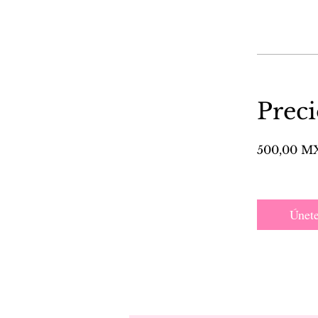
Prec
500,00 M
Únet