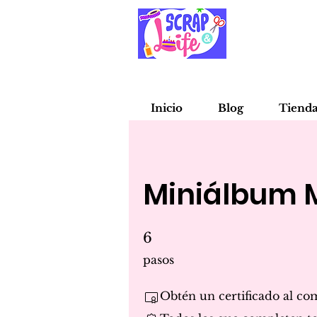
Inicio
Blog
Tiend
Miniálbum 
6
6 pasos
pasos
Obtén un certificado al co