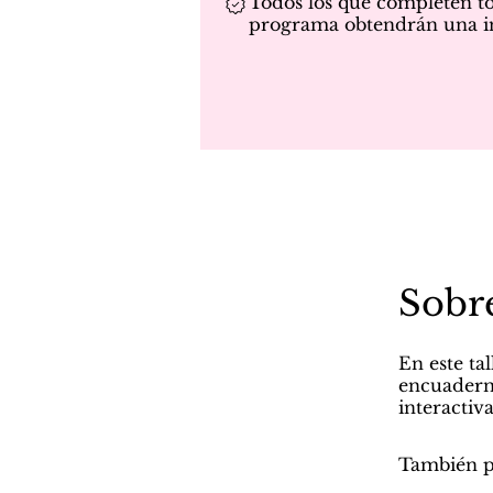
Todos los que completen to
programa obtendrán una in
Sobr
En este ta
encuaderna
interactiva
También pu