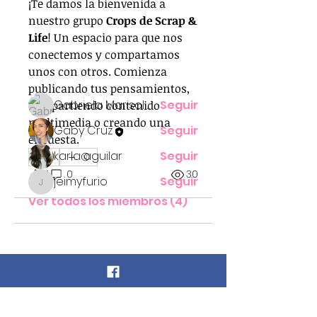
¡Te damos la bienvenida a 
grupo! Puedes conectarte con
nuestro grupo 
Crops de Scrap & 
otro
...
Life
! Un espacio para que nos 
Leer más
conectemos y compartamos 
unos con otros. Comienza 
Miembros
publicando tus pensamientos, 
Gabriela Marisol Cruz Miranda
Seguir
compartiendo contenido 
multimedia o creando una 
Gaby Cruz
Seguir
encuesta.
karla aguilar
Seguir
1
1
0
30
jeimyfurio
Seguir
jeimyfurio
Ver todos los miembros (4)