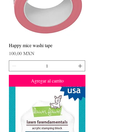
Happy mice washi tape
Precio
100,00 MXN
Agregar al carrito