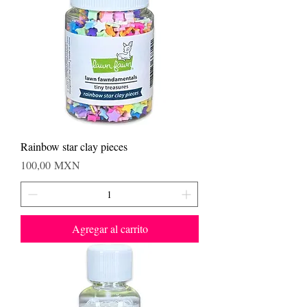
Rainbow star clay pieces
Precio
100,00 MXN
Agregar al carrito