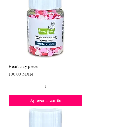
Heart clay pieces
Precio
100,00 MXN
Agregar al carrito