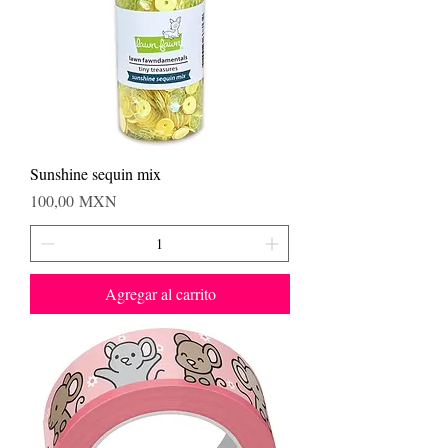
Sunshine sequin mix
Precio
100,00 MXN
Agregar al carrito