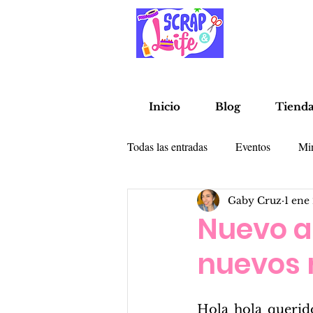
Inicio
Blog
Tiend
Todas las entradas
Eventos
Mi
Gaby Cruz
1 ene
Alterados
Libretas
Tarje
Nuevo a
nuevos 
Hola hola querido