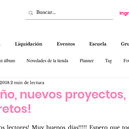
Ing
a
Liquidación
Eventos
Escuela
Gr
ni álbum
Novedades de la tienda
Planner
Tag
Fot
 2018
2 min de lectura
tas
LO
Cajas
Colecciones
Tips
ño, nuevos proyectos,
retos!
s lectores! Muy buenos días!!!!! Espero que tod