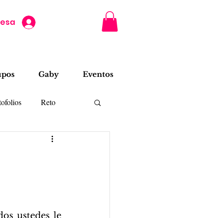
resa
upos
Gaby
Eventos
ofolios
Reto
os ustedes le 