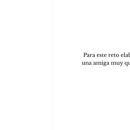
 Para este reto elaboré una caja de dulces para darle un regalo de cumpleaños a 
una amiga muy que