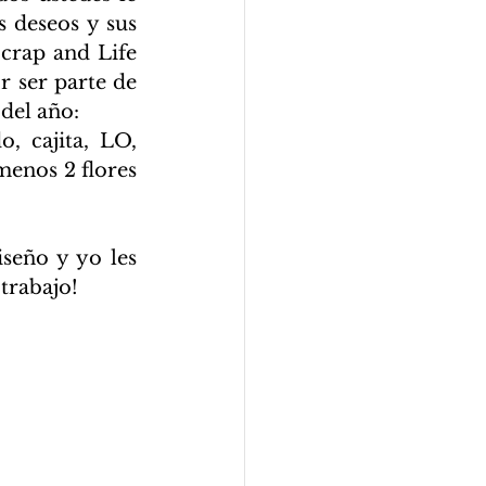
 deseos y sus 
crap and Life 
 ser parte de 
 del año:
, cajita, LO, 
enos 2 flores 
eño y yo les 
trabajo!