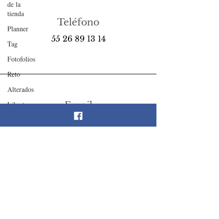
de la
tienda
Teléfono
Planner
55 26 89 13 14
Tag
Fotofolios
Reto
Alterados
Libretas
Email
Tarjetas
scrapandlife@hotmail.com
LO
Cajas
Colecciones
Tips
Síguenos