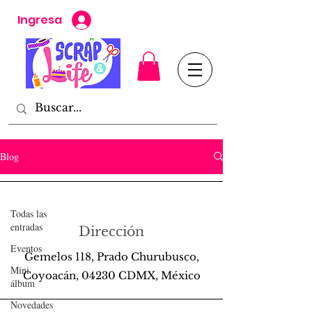
Ingresa
Blog
Planner
Todas las
Dos tórtolas!
entradas
Dirección
Gaby Cruz
13 dic 2017
2 min de lectura
Eventos
Gemelos 118, Prado Churubusco,
Mini
Coyoacán, 04230 CDMX, México
álbum
Novedades