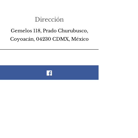
Dirección
Gemelos 118, Prado Churubusco,
Coyoacán, 04230 CDMX, México
Teléfono
55 26 89 13 14
Email
scrapandlife@hotmail.com