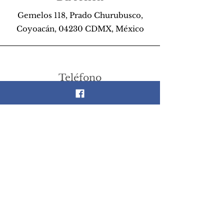
Gemelos 118, Prado Churubusco,
Coyoacán, 04230 CDMX, México
Teléfono
55 26 89 13 14
Email
scrapandlife@hotmail.com