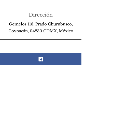
Dirección
Gemelos 118, Prado Churubusco,
Coyoacán, 04230 CDMX, México
Teléfono
55 26 89 13 14
Email
scrapandlife@hotmail.com