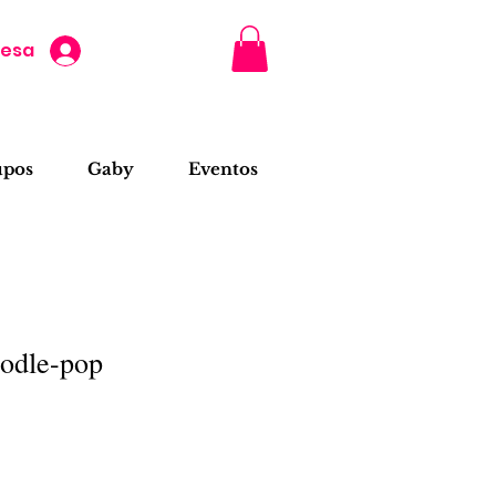
resa
upos
Gaby
Eventos
oodle-pop