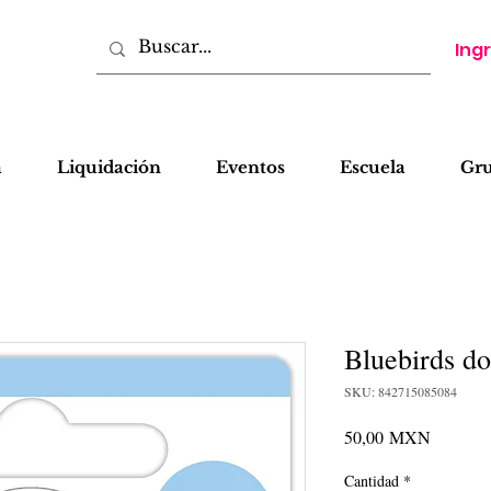
Ing
a
Liquidación
Eventos
Escuela
Gr
Bluebirds d
SKU: 842715085084
Precio
50,00 MXN
Cantidad
*