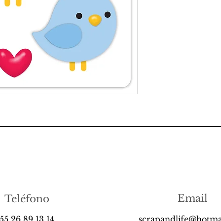
Email
Teléfono
55 26 89 13 14
scrapandlife@hotma