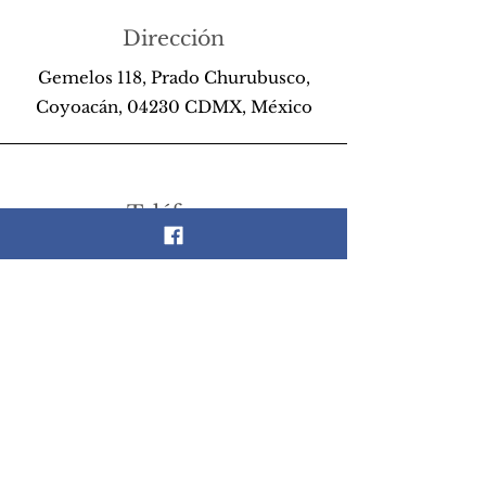
Dirección
Gemelos 118, Prado Churubusco,
Coyoacán, 04230 CDMX, México
Teléfono
55 26 89 13 14
Email
scrapandlife@hotmail.com