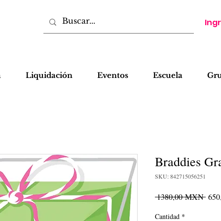
Ing
a
Liquidación
Eventos
Escuela
Gr
Braddies Gr
SKU: 842715056251
Prec
 1380,00 MXN 
65
Cantidad
*