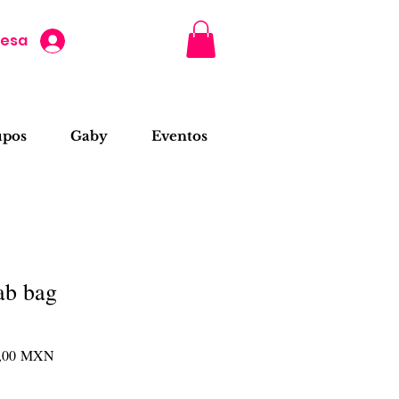
resa
upos
Gaby
Eventos
ab bag
io
Precio
0,00 MXN
de
oferta