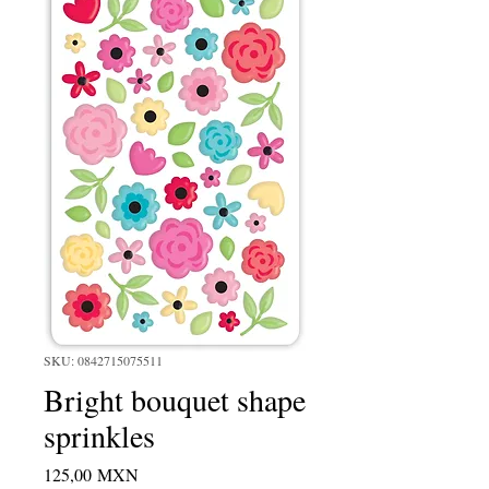
SKU: 0842715075511
Bright bouquet shape
sprinkles
Precio
125,00 MXN