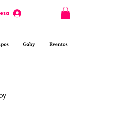
resa
upos
Gaby
Eventos
oy