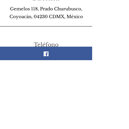
Gemelos 118, Prado Churubusco,
Coyoacán, 04230 CDMX, México
Teléfono
55 26 89 13 14
Email
scrapandlife@hotmail.com