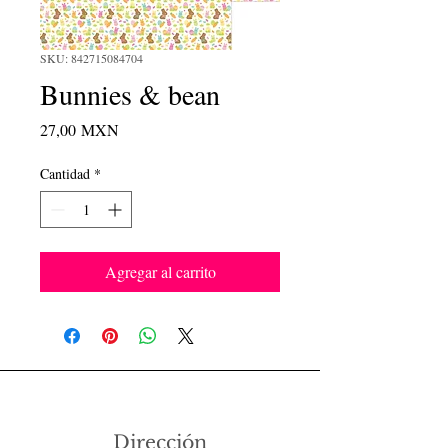
SKU: 842715084704
Bunnies & bean
Precio
27,00 MXN
Cantidad
*
Agregar al carrito
Dirección