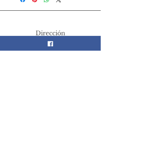
Dirección
Gemelos 118, Prado Churubusco,
Coyoacán, 04230 CDMX, México
Teléfono
55 26 89 13 14
Email