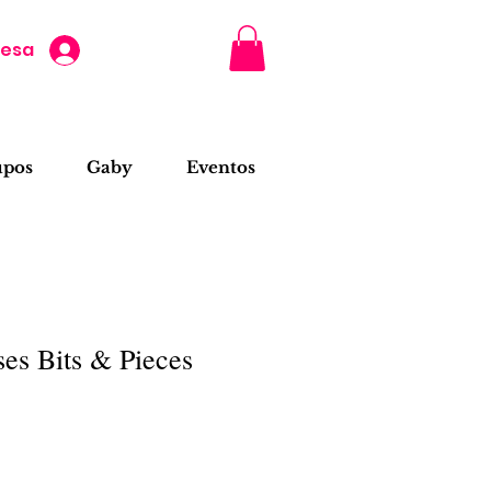
resa
upos
Gaby
Eventos
sses Bits & Pieces