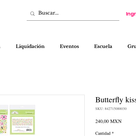
Ing
a
Liquidación
Eventos
Escuela
Gr
Butterfly ki
SKU: 842715088030
Precio
240,00 MXN
Cantidad
*