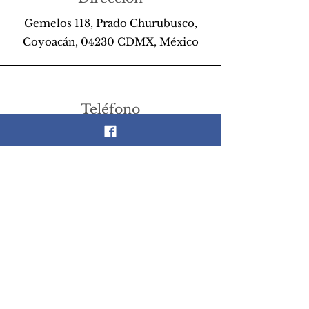
Gemelos 118, Prado Churubusco,
Coyoacán, 04230 CDMX, México
Teléfono
55 26 89 13 14
Email
scrapandlife@hotmail.com