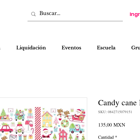
Ing
a
Liquidación
Eventos
Escuela
Gr
Candy cane 
SKU: 0842715079151
Precio
135,00 MXN
Cantidad
*