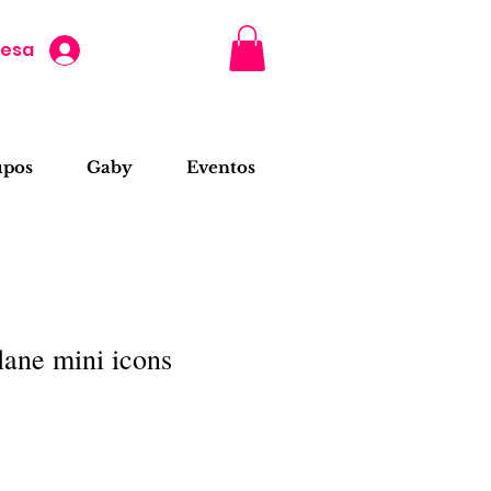
resa
upos
Gaby
Eventos
lane mini icons