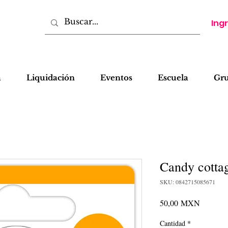
Ing
a
Liquidación
Eventos
Escuela
Gr
Candy cotta
SKU: 0842715085671
Precio
50,00 MXN
Cantidad
*