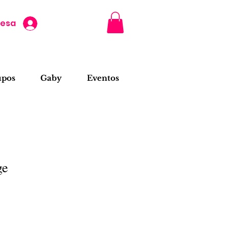
resa
upos
Gaby
Eventos
ge