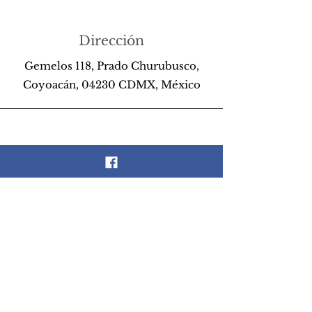
Dirección
Gemelos 118, Prado Churubusco,
Coyoacán, 04230 CDMX, México
Teléfono
55 26 89 13 14
Email
scrapandlife@hotmail.com