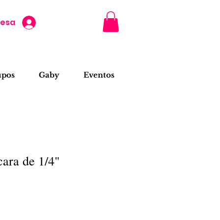
resa
upos
Gaby
Eventos
cara de 1/4"