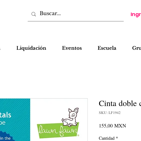
Ing
a
Liquidación
Eventos
Escuela
Gr
Cinta doble 
SKU: LF1942
Precio
155,00 MXN
Cantidad
*