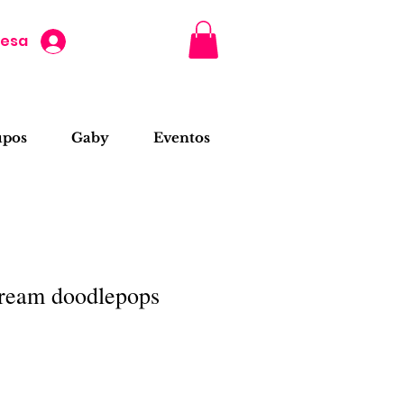
resa
upos
Gaby
Eventos
ream doodlepops