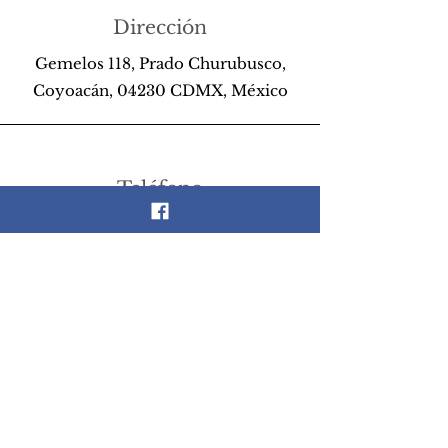
Dirección
Gemelos 118, Prado Churubusco,
Coyoacán, 04230 CDMX, México
Teléfono
55 26 89 13 14
Email
scrapandlife@hotmail.com