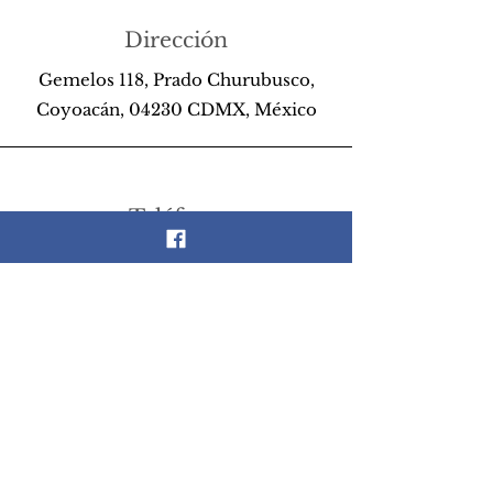
Dirección
Gemelos 118, Prado Churubusco,
Coyoacán, 04230 CDMX, México
Teléfono
55 26 89 13 14
Email
scrapandlife@hotmail.com