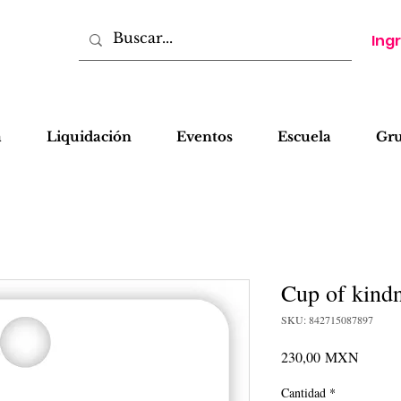
Ing
a
Liquidación
Eventos
Escuela
Gr
Cup of kindn
SKU: 842715087897
Precio
230,00 MXN
Cantidad
*