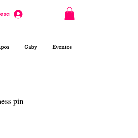
resa
upos
Gaby
Eventos
ess pin