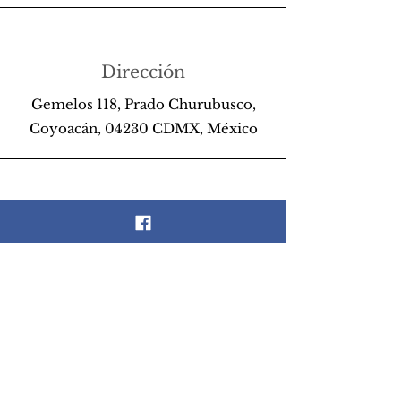
Dirección
Gemelos 118, Prado Churubusco,
Coyoacán, 04230 CDMX, México
Teléfono
55 26 89 13 14
Email
scrapandlife@hotmail.com