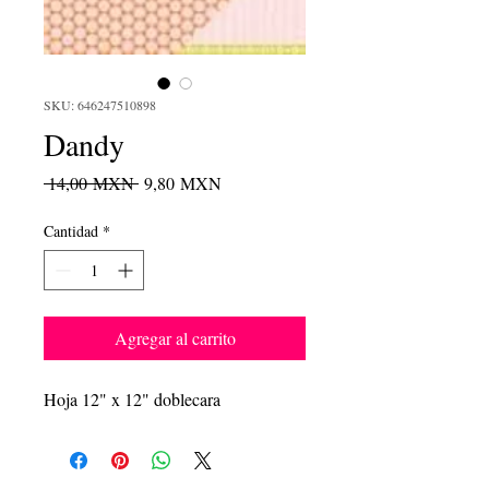
SKU: 646247510898
Dandy
Precio
Precio
 14,00 MXN 
9,80 MXN
de
oferta
Cantidad
*
Agregar al carrito
Hoja 12" x 12" doblecara