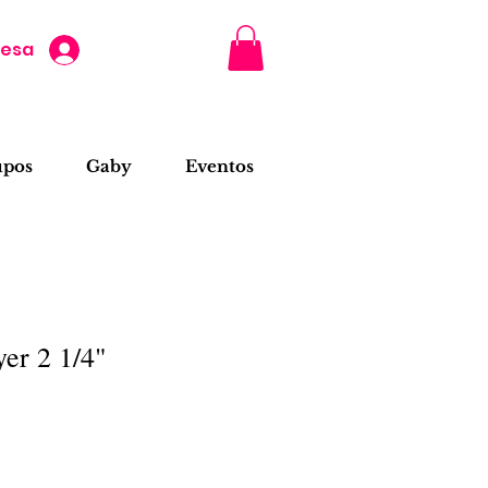
resa
upos
Gaby
Eventos
yer 2 1/4"