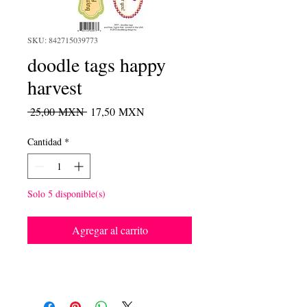
SKU: 842715039773
doodle tags happy
harvest
Precio
Precio
 25,00 MXN 
17,50 MXN
de
oferta
Cantidad
*
Solo 5 disponible(s)
Agregar al carrito