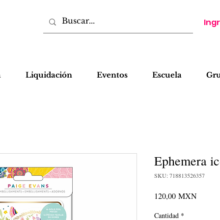
Ing
a
Liquidación
Eventos
Escuela
Gr
Ephemera ic
SKU: 718813526357
Precio
120,00 MXN
Cantidad
*