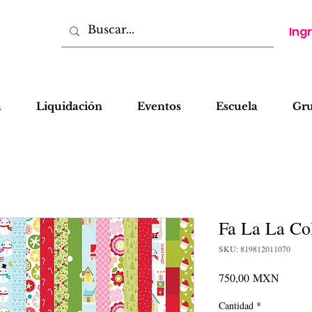
Ing
a
Liquidación
Eventos
Escuela
Gr
Fa La La Col
SKU: 819812011070
Precio
750,00 MXN
Cantidad
*