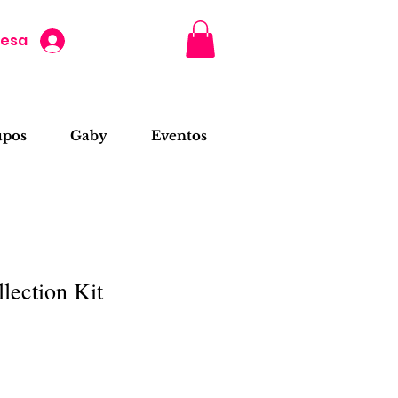
resa
upos
Gaby
Eventos
lection Kit